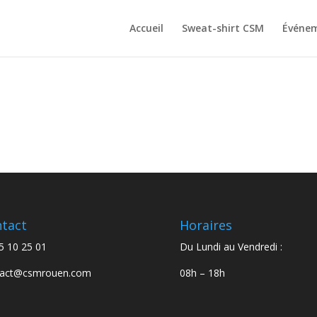
Accueil
Sweat-shirt CSM
Événem
tact
Horaires
5 10 25 01
Du Lundi au Vendredi :
tact@csmrouen.com
08h – 18h